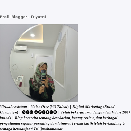
Profil Blogger - Triyatni
𝑽𝒊𝒓𝒕𝒖𝒂𝒍 𝑨𝒔𝒔𝒊𝒔𝒕𝒂𝒏𝒕 | 𝑽𝒐𝒊𝒄𝒆 𝑶𝒗𝒆𝒓 (𝑽𝑶 𝑻𝒂𝒍𝒆𝒏𝒕) | 𝑫𝒊𝒈𝒊𝒕𝒂𝒍 𝑴𝒂𝒓𝒌𝒆𝒕𝒊𝒏𝒈 (𝑩𝒓𝒂𝒏𝒅
𝑪𝒂𝒎𝒑𝒂𝒊𝒈𝒏) | 🅢🅔🅞 🅦🅡🅘🅣🅔🅡 | 𝑻𝒆𝒍𝒂𝒉 𝒃𝒆𝒌𝒆𝒓𝒋𝒂𝒔𝒂𝒎𝒂 𝒅𝒆𝒏𝒈𝒂𝒏 𝒍𝒆𝒃𝒊𝒉 𝒅𝒂𝒓𝒊 𝟐𝟎𝟎+
𝒃𝒓𝒂𝒏𝒅𝒔 | 𝑩𝒍𝒐𝒈 𝒃𝒆𝒓𝒄𝒆𝒓𝒊𝒕𝒂 𝒕𝒆𝒏𝒕𝒂𝒏𝒈 𝒌𝒆𝒔𝒆𝒉𝒂𝒓𝒊𝒂𝒏, 𝒃𝒆𝒂𝒖𝒕𝒚 𝒓𝒆𝒗𝒊𝒆𝒘, 𝒅𝒂𝒏 𝒃𝒆𝒓𝒃𝒂𝒈𝒂𝒊
𝒑𝒆𝒏𝒈𝒂𝒍𝒂𝒎𝒂𝒏 𝒔𝒆𝒑𝒖𝒕𝒂𝒓 𝒑𝒂𝒓𝒆𝒏𝒕𝒊𝒏𝒈 𝒅𝒂𝒏 𝒍𝒂𝒊𝒏𝒏𝒚𝒂. 𝑻𝒆𝒓𝒊𝒎𝒂 𝒌𝒂𝒔𝒊𝒉 𝒕𝒆𝒍𝒂𝒉 𝒃𝒆𝒓𝒌𝒖𝒏𝒋𝒖𝒏𝒈 &
𝒔𝒆𝒎𝒐𝒈𝒂 𝒃𝒆𝒓𝒎𝒂𝒏𝒇𝒂𝒂𝒕! 𝑻𝒓𝒊 @𝒑𝒐𝒉𝒐𝒏𝒕𝒐𝒎𝒂𝒕