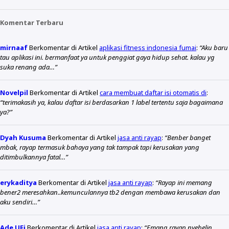
Komentar Terbaru
mirnaaf
Berkomentar di Artikel
aplikasi fitness indonesia fumai
:
“Aku baru
tau aplikasi ini. bermanfaat ya untuk penggiat gaya hidup sehat. kalau yg
suka renang ada…”
Novelpil
Berkomentar di Artikel
cara membuat daftar isi otomatis di
:
“terimakasih ya, kalau daftar isi berdasarkan 1 label tertentu saja bagaimana
ya?”
Dyah Kusuma
Berkomentar di Artikel
jasa anti rayap
:
“Benber banget
mbak, rayap termasuk bahaya yang tak tampak tapi kerusakan yang
ditimbulkannya fatal…”
erykaditya
Berkomentar di Artikel
jasa anti rayap
:
“Rayap ini memang
bener2 meresahkan..kemunculannya tb2 dengan membawa kerusakan dan
aku sendiri…”
Ade UFi
Berkomentar di Artikel
jasa anti rayap
:
“Emang rayap nyebelin