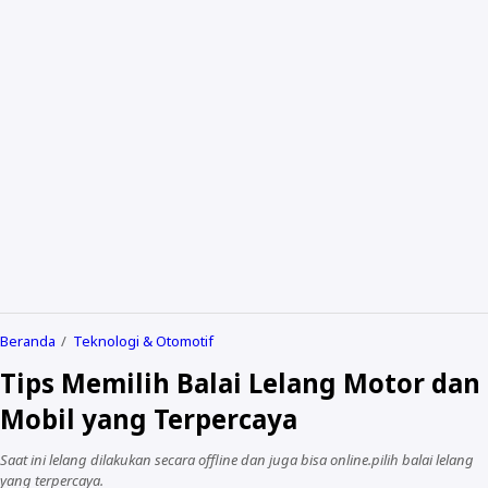
Contact Me
Privacy Policy
Term & Condition
Disclaimer
Beranda
Teknologi & Otomotif
Tips Memilih Balai Lelang Motor dan
Mobil yang Terpercaya
Saat ini lelang dilakukan secara offline dan juga bisa online.pilih balai lelang
yang terpercaya.