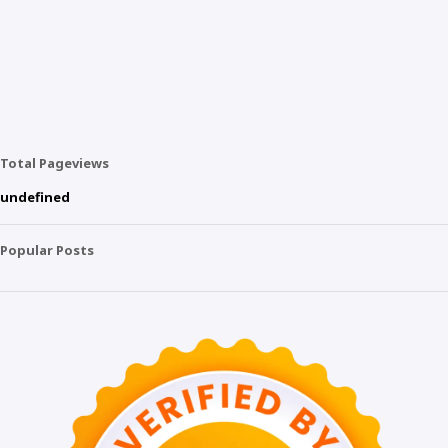
Total Pageviews
u
n
d
e
f
n
e
d
Popular Posts