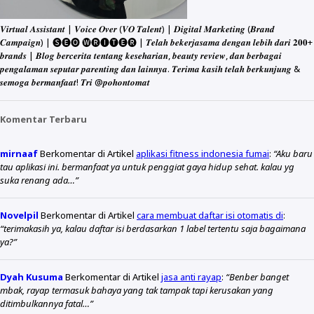
𝑽𝒊𝒓𝒕𝒖𝒂𝒍 𝑨𝒔𝒔𝒊𝒔𝒕𝒂𝒏𝒕 | 𝑽𝒐𝒊𝒄𝒆 𝑶𝒗𝒆𝒓 (𝑽𝑶 𝑻𝒂𝒍𝒆𝒏𝒕) | 𝑫𝒊𝒈𝒊𝒕𝒂𝒍 𝑴𝒂𝒓𝒌𝒆𝒕𝒊𝒏𝒈 (𝑩𝒓𝒂𝒏𝒅
𝑪𝒂𝒎𝒑𝒂𝒊𝒈𝒏) | 🅢🅔🅞 🅦🅡🅘🅣🅔🅡 | 𝑻𝒆𝒍𝒂𝒉 𝒃𝒆𝒌𝒆𝒓𝒋𝒂𝒔𝒂𝒎𝒂 𝒅𝒆𝒏𝒈𝒂𝒏 𝒍𝒆𝒃𝒊𝒉 𝒅𝒂𝒓𝒊 𝟐𝟎𝟎+
𝒃𝒓𝒂𝒏𝒅𝒔 | 𝑩𝒍𝒐𝒈 𝒃𝒆𝒓𝒄𝒆𝒓𝒊𝒕𝒂 𝒕𝒆𝒏𝒕𝒂𝒏𝒈 𝒌𝒆𝒔𝒆𝒉𝒂𝒓𝒊𝒂𝒏, 𝒃𝒆𝒂𝒖𝒕𝒚 𝒓𝒆𝒗𝒊𝒆𝒘, 𝒅𝒂𝒏 𝒃𝒆𝒓𝒃𝒂𝒈𝒂𝒊
𝒑𝒆𝒏𝒈𝒂𝒍𝒂𝒎𝒂𝒏 𝒔𝒆𝒑𝒖𝒕𝒂𝒓 𝒑𝒂𝒓𝒆𝒏𝒕𝒊𝒏𝒈 𝒅𝒂𝒏 𝒍𝒂𝒊𝒏𝒏𝒚𝒂. 𝑻𝒆𝒓𝒊𝒎𝒂 𝒌𝒂𝒔𝒊𝒉 𝒕𝒆𝒍𝒂𝒉 𝒃𝒆𝒓𝒌𝒖𝒏𝒋𝒖𝒏𝒈 &
𝒔𝒆𝒎𝒐𝒈𝒂 𝒃𝒆𝒓𝒎𝒂𝒏𝒇𝒂𝒂𝒕! 𝑻𝒓𝒊 @𝒑𝒐𝒉𝒐𝒏𝒕𝒐𝒎𝒂𝒕
Komentar Terbaru
mirnaaf
Berkomentar di Artikel
aplikasi fitness indonesia fumai
:
“Aku baru
tau aplikasi ini. bermanfaat ya untuk penggiat gaya hidup sehat. kalau yg
suka renang ada…”
Novelpil
Berkomentar di Artikel
cara membuat daftar isi otomatis di
:
“terimakasih ya, kalau daftar isi berdasarkan 1 label tertentu saja bagaimana
ya?”
Dyah Kusuma
Berkomentar di Artikel
jasa anti rayap
:
“Benber banget
mbak, rayap termasuk bahaya yang tak tampak tapi kerusakan yang
ditimbulkannya fatal…”