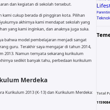
aran dan kegiatan di sekolah tersebut.
Lifes
Parenti
 kami cukup berada di pinggiran kota. Pilihan
Teknol
 Syukurnya akhirnya kami mendapat sekolah yang
han yang kami inginkan, dan anaknya juga suka.
Teme
nya bahwa model pembelajaran menjadi sangat
rang guru. Terakhir saya mengajar di tahun 2014,
um 2013. Namun ternyata sekarang kurikulum
hirnya sedikit banyak tahu, perbedaan kurikulum
rikulum Merdeka
ra Kurikulum 2013 (K-13) dan Kurikulum Merdeka:
Total 
1
1
5
9
0
8