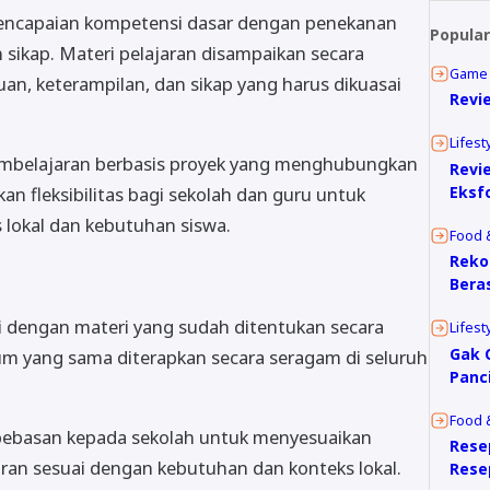
 pencapaian kompetensi dasar dengan penekanan
Popular
sikap. Materi pelajaran disampaikan secara
Game 
an, keterampilan, dan sikap yang harus dikuasai
Revie
Lifest
mbelajaran berbasis proyek yang menghubungkan
Revi
an fleksibilitas bagi sekolah dan guru untuk
Eksfo
lokal dan kebutuhan siswa.
Food 
Reko
Beras
asi dengan materi yang sudah ditentukan secara
Lifest
Gak C
lum yang sama diterapkan secara seragam di seluruh
Panc
Food 
bebasan kepada sekolah untuk menyesuaikan
Rese
ran sesuai dengan kebutuhan dan konteks lokal.
Rese