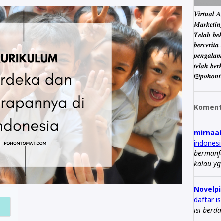
𝑽𝒊𝒓𝒕𝒖𝒂𝒍 
𝑴𝒂𝒓𝒌𝒆
𝑻𝒆𝒍𝒂𝒉 𝒃𝒆
𝒃𝒆𝒓𝒄𝒆𝒓𝒊𝒕
𝒑𝒆𝒏𝒈𝒂𝒍𝒂𝒎
𝒕𝒆𝒍𝒂𝒉 𝒃𝒆
@𝒑𝒐𝒉𝒐𝒏𝒕
Koment
mirnaa
indonesi
bermanfa
kalau y
Novelpi
daftar i
isi berd