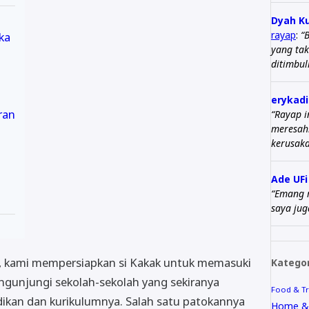
Dyah K
rayap
:
“
ka
yang tak
ditimbul
erykadi
ran
“Rayap 
meresah
kerusaka
Ade UFi
“Emang r
saya ju
, kami mempersiapkan si Kakak untuk memasuki
Kategor
ngunjungi sekolah-sekolah yang sekiranya
Food & Tr
ikan dan kurikulumnya. Salah satu patokannya
Home & 