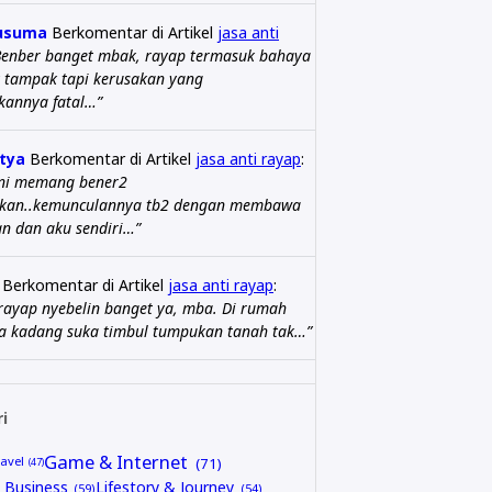
usuma
Berkomentar di Artikel
jasa anti
Benber banget mbak, rayap termasuk bahaya
 tampak tapi kerusakan yang
kannya fatal…”
tya
Berkomentar di Artikel
jasa anti rayap
:
ini memang bener2
kan..kemunculannya tb2 dengan membawa
n dan aku sendiri…”
Berkomentar di Artikel
jasa anti rayap
:
ayap nyebelin banget ya, mba. Di rumah
ga kadang suka timbul tumpukan tanah tak…”
i
Game & Internet
avel
Business
Lifestory & Journey