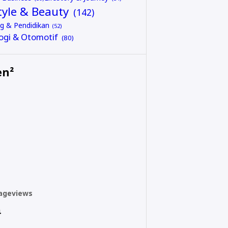
tyle & Beauty
ng & Pendidikan
ogi & Otomotif
n²
Pageviews
4