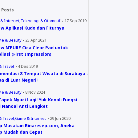
 Posts
& Internet
Teknologi & Otomotif
17 Sep 2019
w Aplikasi Kudo dan Fiturnya
yle & Beauty
23 Apr 2021
ew N’PURE Cica Clear Pad untuk
liasi (First Impression)
& Travel
4 Des 2019
mendasi 8 Tempat Wisata di Surabaya :
a di Luar Negeri!
yle & Beauty
8 Nov 2024
apek Nyuci Lagi! Yuk Kenali Fungsi
i Nanoal Anti Lengket
& Travel
Game & Internet
29 Jun 2020
p Masakan Rinaresep.com, Aneka
p Mudah dan Cepat