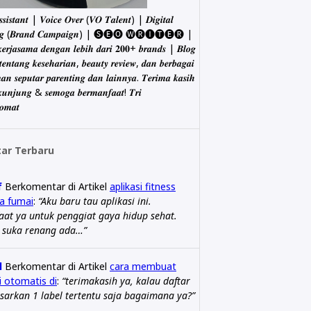
𝒔𝒔𝒊𝒔𝒕𝒂𝒏𝒕 | 𝑽𝒐𝒊𝒄𝒆 𝑶𝒗𝒆𝒓 (𝑽𝑶 𝑻𝒂𝒍𝒆𝒏𝒕) | 𝑫𝒊𝒈𝒊𝒕𝒂𝒍
𝒊𝒏𝒈 (𝑩𝒓𝒂𝒏𝒅 𝑪𝒂𝒎𝒑𝒂𝒊𝒈𝒏) | 🅢🅔🅞 🅦🅡🅘🅣🅔🅡 |
𝒌𝒆𝒓𝒋𝒂𝒔𝒂𝒎𝒂 𝒅𝒆𝒏𝒈𝒂𝒏 𝒍𝒆𝒃𝒊𝒉 𝒅𝒂𝒓𝒊 𝟐𝟎𝟎+ 𝒃𝒓𝒂𝒏𝒅𝒔 | 𝑩𝒍𝒐𝒈
 𝒕𝒆𝒏𝒕𝒂𝒏𝒈 𝒌𝒆𝒔𝒆𝒉𝒂𝒓𝒊𝒂𝒏, 𝒃𝒆𝒂𝒖𝒕𝒚 𝒓𝒆𝒗𝒊𝒆𝒘, 𝒅𝒂𝒏 𝒃𝒆𝒓𝒃𝒂𝒈𝒂𝒊
𝒂𝒏 𝒔𝒆𝒑𝒖𝒕𝒂𝒓 𝒑𝒂𝒓𝒆𝒏𝒕𝒊𝒏𝒈 𝒅𝒂𝒏 𝒍𝒂𝒊𝒏𝒏𝒚𝒂. 𝑻𝒆𝒓𝒊𝒎𝒂 𝒌𝒂𝒔𝒊𝒉
𝒓𝒌𝒖𝒏𝒋𝒖𝒏𝒈 & 𝒔𝒆𝒎𝒐𝒈𝒂 𝒃𝒆𝒓𝒎𝒂𝒏𝒇𝒂𝒂𝒕! 𝑻𝒓𝒊
𝒐𝒎𝒂𝒕
ar Terbaru
f
Berkomentar di Artikel
aplikasi fitness
a fumai
:
“Aku baru tau aplikasi ini.
at ya untuk penggiat gaya hidup sehat.
g suka renang ada…”
l
Berkomentar di Artikel
cara membuat
si otomatis di
:
“terimakasih ya, kalau daftar
asarkan 1 label tertentu saja bagaimana ya?”